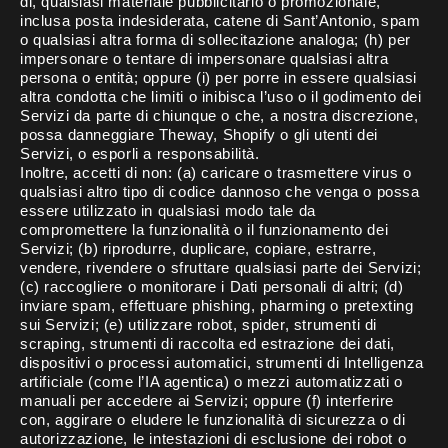
di, qualsiasi materiale pubblicitario o promozionale,
inclusa posta indesiderata, catene di Sant’Antonio, spam
o qualsiasi altra forma di sollecitazione analoga; (h) per
impersonare o tentare di impersonare qualsiasi altra
persona o entità; oppure (i) per porre in essere qualsiasi
altra condotta che limiti o inibisca l’uso o il godimento dei
Servizi da parte di chiunque o che, a nostra discrezione,
possa danneggiare Theway, Shopify o gli utenti dei
Servizi, o esporli a responsabilità.
Inoltre, accetti di non: (a) caricare o trasmettere virus o
qualsiasi altro tipo di codice dannoso che venga o possa
essere utilizzato in qualsiasi modo tale da
compromettere la funzionalità o il funzionamento dei
Servizi; (b) riprodurre, duplicare, copiare, estrarre,
vendere, rivendere o sfruttare qualsiasi parte dei Servizi;
(c) raccogliere o monitorare i Dati personali di altri; (d)
inviare spam, effettuare phishing, pharming o pretexting
sui Servizi; (e) utilizzare robot, spider, strumenti di
scraping, strumenti di raccolta ed estrazione dei dati,
dispositivi o processi automatici, strumenti di Intelligenza
artificiale (come l’IA agentica) o mezzi automatizzati o
manuali per accedere ai Servizi; oppure (f) interferire
con, aggirare o eludere le funzionalità di sicurezza o di
autorizzazione, le intestazioni di esclusione dei robot o