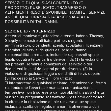
SERVIZI O DI QUALSIASI CONTENUTO (O
PRODOTTO) PUBBLICATO, TRASMESSO O
ALTRIMENTI RESO DISPONIBILE TRAMITE I SERVIZI,
ANCHE QUALORA SIA STATA SEGNALATA LA
POSSIBILITÀ DI TALI DANNI.
SEZIONE 18 - INDENNIZZO
Accetti di manlevare, difendere e tenere indenni Theway,
Shopify e le nostre affiliate, partner, dirigenti,
amministratori, dipendenti, agenti, appaltatori, licenzianti
e fornitori di servizi da qualsiasi perdita, danno,
responsabilità o reclamo, incluse le ragionevoli spese
legali, dovuti a terze parti o derivanti da (1) la violazione
dei presenti Termini e condizioni del servizio o dei
documenti in essi richiamati per riferimento, (2) la
violazione di qualsiasi legge o dei diritti di terzi, oppure
(3) l’accesso ai Servizi e il loro utilizzo.
Ti informeremo di qualsiasi reclamo indennizzabile, fermo
restando che l’eventuale mancata comunicazione
tempestiva non ti solleverà dai tuoi obblighi, salvo che tu
subisca un pregiudizio sostanziale. Possiamo controllare
la difesa e la risoluzione di tale reclamo a tue spese,
inclusa la scelta del legale, ma non risolveremo alcun