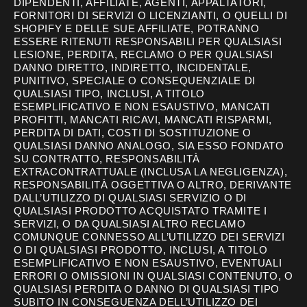
DIPENDENTI, AFFILIATE, AGENTI, APPALTATORI,
FORNITORI DI SERVIZI O LICENZIANTI, O QUELLI DI
SHOPIFY E DELLE SUE AFFILIATE, POTRANNO
ESSERE RITENUTI RESPONSABILI PER QUALSIASI
LESIONE, PERDITA, RECLAMO O PER QUALSIASI
DANNO DIRETTO, INDIRETTO, INCIDENTALE,
PUNITIVO, SPECIALE O CONSEQUENZIALE DI
QUALSIASI TIPO, INCLUSI, A TITOLO
ESEMPLIFICATIVO E NON ESAUSTIVO, MANCATI
PROFITTI, MANCATI RICAVI, MANCATI RISPARMI,
PERDITA DI DATI, COSTI DI SOSTITUZIONE O
QUALSIASI DANNO ANALOGO, SIA ESSO FONDATO
SU CONTRATTO, RESPONSABILITÀ
EXTRACONTRATTUALE (INCLUSA LA NEGLIGENZA),
RESPONSABILITÀ OGGETTIVA O ALTRO, DERIVANTE
DALL’UTILIZZO DI QUALSIASI SERVIZIO O DI
QUALSIASI PRODOTTO ACQUISTATO TRAMITE I
SERVIZI, O DA QUALSIASI ALTRO RECLAMO
COMUNQUE CONNESSO ALL’UTILIZZO DEI SERVIZI
O DI QUALSIASI PRODOTTO, INCLUSI, A TITOLO
ESEMPLIFICATIVO E NON ESAUSTIVO, EVENTUALI
ERRORI O OMISSIONI IN QUALSIASI CONTENUTO, O
QUALSIASI PERDITA O DANNO DI QUALSIASI TIPO
SUBITO IN CONSEGUENZA DELL’UTILIZZO DEI