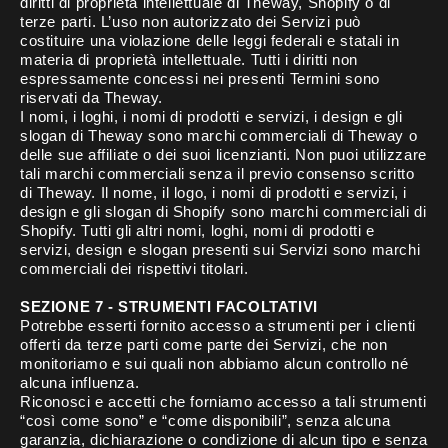
diritti di proprietà intellettuale di Theway, Shopify o di
terze parti. L’uso non autorizzato dei Servizi può
costituire una violazione delle leggi federali e statali in
materia di proprietà intellettuale. Tutti i diritti non
espressamente concessi nei presenti Termini sono
riservati da Theway.
I nomi, i loghi, i nomi di prodotti e servizi, i design e gli
slogan di Theway sono marchi commerciali di Theway o
delle sue affiliate o dei suoi licenzianti. Non puoi utilizzare
tali marchi commerciali senza il previo consenso scritto
di Theway. Il nome, il logo, i nomi di prodotti e servizi, i
design e gli slogan di Shopify sono marchi commerciali di
Shopify. Tutti gli altri nomi, loghi, nomi di prodotti e
servizi, design e slogan presenti sui Servizi sono marchi
commerciali dei rispettivi titolari.
SEZIONE 7 - STRUMENTI FACOLTATIVI
Potrebbe esserti fornito accesso a strumenti per i clienti
offerti da terze parti come parte dei Servizi, che non
monitoriamo e sui quali non abbiamo alcun controllo né
alcuna influenza.
Riconosci e accetti che forniamo accesso a tali strumenti
“così come sono” e “come disponibili”, senza alcuna
garanzia, dichiarazione o condizione di alcun tipo e senza