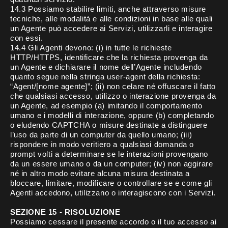
14.3 Possiamo stabilire limiti, anche attraverso misure
tecniche, alle modalità e alle condizioni in base alle quali
un Agente può accedere ai Servizi, utilizzarli e interagire
con essi.
14.4 Gli Agenti devono: (i) in tutte le richieste
HTTP/HTTPS, identificare che la richiesta provenga da
un Agente e dichiarare il nome dell’Agente includendo
quanto segue nella stringa user-agent della richiesta:
“Agent/[nome agente]”; (ii) non celare né offuscare il fatto
che qualsiasi accesso, utilizzo o interazione provenga da
un Agente, ad esempio (a) imitando il comportamento
umano e i modelli di interazione, oppure (b) completando
o eludendo CAPTCHA o misure destinate a distinguere
l’uso da parte di un computer da quello umano; (iii)
rispondere in modo veritiero a qualsiasi domanda o
prompt volti a determinare se le interazioni provengano
da un essere umano o da un computer; (iv) non aggirare
né in altro modo evitare alcuna misura destinata a
bloccare, limitare, modificare o controllare se e come gli
Agenti accedono, utilizzano o interagiscono con i Servizi.
SEZIONE 15 - RISOLUZIONE
Possiamo cessare il presente accordo o il tuo accesso ai