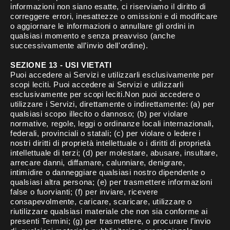
informazioni non siano esatte, ci riserviamo il diritto di
correggere errori, inesattezze o omissioni e di modificare
o aggiornare le informazioni o annullare gli ordini in
qualsiasi momento e senza preavviso (anche
successivamente all’invio dell'ordine).
SEZIONE 13 - USI VIETATI
Puoi accedere ai Servizi e utilizzarli esclusivamente per
scopi leciti. Puoi accedere ai Servizi e utilizzarli
esclusivamente per scopi leciti.Non puoi accedere o
utilizzare i Servizi, direttamente o indirettamente: (a) per
qualsiasi scopo illecito o dannoso; (b) per violare
normative, regole, leggi o ordinanze locali internazionali,
federali, provinciali o statali; (c) per violare o ledere i
nostri diritti di proprietà intellettuale o i diritti di proprietà
intellettuale di terzi; (d) per molestare, abusare, insultare,
arrecare danni, diffamare, calunniare, denigrare,
intimidire o danneggiare qualsiasi nostro dipendente o
qualsiasi altra persona; (e) per trasmettere informazioni
false o fuorvianti; (f) per inviare, ricevere
consapevolmente, caricare, scaricare, utilizzare o
riutilizzare qualsiasi materiale che non sia conforme ai
presenti Termini; (g) per trasmettere, o procurare l’invio