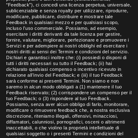
“Feedback”), ci concedi una licenza perpetua, universale,
sublicenziabile e senza royalty per utilizzare, riprodurre,
modificare, pubblicare, distribuire e mostrare tale
Feedback in qualsiasi mezzo e per qualsiasi scopo,
incluso l’uso commerciale. Possiamo, ad esempio,
esercitare i diritti derivanti da tale licenza per gestire,
fornire, valutare, migliorare, perfezionare e promuovere i
Servizi e per adempiere ai nostri obblighi ed esercitare i
nostri diritti ai sensi dei Termini e condizioni del servizio.
Dichiari e garantisci inoltre che: (i) possiedi o disponi di
tutti i diritti necessari su tutto il Feedback; (ii) hai
dichiarato qualsiasi compenso o incentivo ricevuto in
relazione all’invio del Feedback; e (iii) il tuo Feedback
sarà conforme ai presenti Termini. Non siamo e non
saremo in alcun modo obbligati a (1) mantenere il tuo
Feedback riservato; (2) corrispondere un compenso per il
tuo Feedback; o (3) rispondere al tuo Feedback.
Possiamo, senza aver alcun obbligo di farlo, monitorare,
modificare o rimuovere feedback che, a nostra esclusiva
discrezione, riteniamo illegali, offensivi, minacciosi,
diffamatori, calunniosi, pornografici, osceni o altrimenti
inaccettabili, o che violino la proprietà intellettuale di
qualsiasi soggetto o i presenti Termini e condizioni del